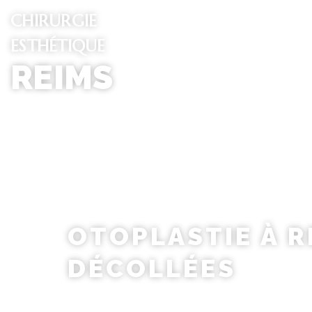
CHIRURGIE
ESTHÉTIQUE
CHIRURGIE DU VISAGE
CHIRUR
REIMS
OTOPLASTIE À R
DÉCOLLÉES