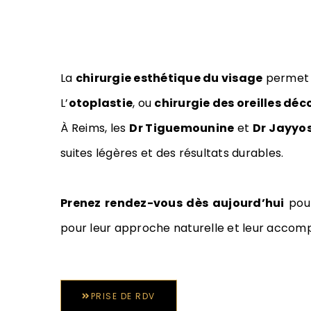
La
chirurgie esthétique du visage
permet d
L’
otoplastie
, ou
chirurgie des oreilles déc
À Reims, les
Dr Tiguemounine
et
Dr Jayyos
suites légères et des résultats durables.
Prenez rendez-vous dès aujourd’hui
pour
pour leur approche naturelle et leur acco
PRISE DE RDV