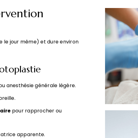
ervention
ie le jour même) et dure environ
’otoplastie
ou anesthésie générale légère.
reille.
aire
pour rapprocher ou
icatrice apparente.