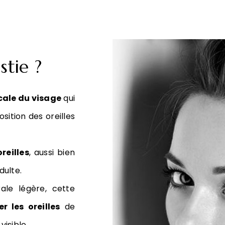
stie ?
cale du visage
qui
osition des oreilles
reilles
, aussi bien
dulte.
ale légère, cette
r les oreilles
de
visible.